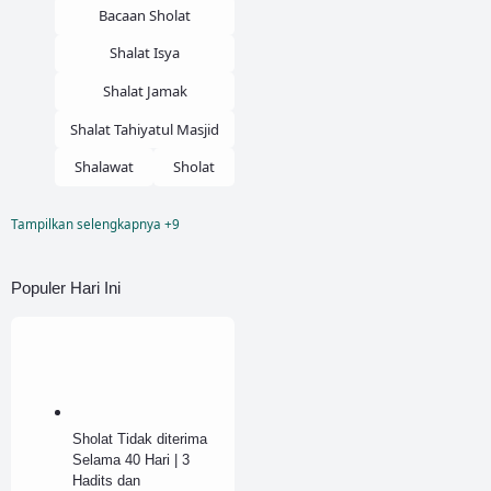
Bacaan Sholat
Shalat Isya
Shalat Jamak
Shalat Tahiyatul Masjid
Shalawat
Sholat
Tampilkan selengkapnya +9
Sholat Dhuha
Sholat Dzuhur
Populer Hari Ini
Sholat Jenazah
Sholat Maghrib
Sholat Tahajud
Sholat Witir
Sholat Tidak diterima
Sunnah
Wudhu
Selama 40 Hari | 3
Hadits dan