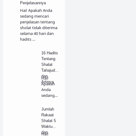
Zina
Penjelasannya
Hai! Apakah Anda
sedang mencari
penjelasan tentang
sholat tidak diterima
selama 40 hari dan
hadits …
16 Hadits
Tentang
Shalat
Tahajud
dan
Hai!
Artinya
Apakah
Anda
sedang
mencari
penjelasa
Jumlah
n tentan…
Rakaat
Shalat 5
Waktu
dan
Hai!