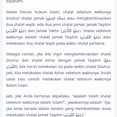
dipahami.
Dalam literasi hukum Islam, shalat sebelum waktunya
disebut shalat Jamak (صَلَاةُ الجَمْعِ) atau mengkombinasikan
dua shalat wajib. Ada dua jenis shalat Jamak: Jamak Taqdim
(جَمْعُ التَّقْدِيْمِ) dan Jamak Takhir (جَمْعُ التَّأْخِيْرِ). Shalat sebelum
waktunya adalah shalat Jamak Taqdim (جَمْعُ التَّقْدِيْمِ) atau
melakukan dua shalat wajib pada waktu shalat pertama.
Sebagai contoh, jika kita ingin mengkombinasikan shalat
Dzuhur dan shalat Ashar dengan Jamak Taqdim (جَمْعُ
التَّقْدِيْمِ), kita harus melakukan itu pada waktu shalat Dzuhur.
Jadi, kita melakukan shalat Ashar sebelum waktunya. Inilah
salah satu contoh melakukan shalat sebelum waktunya
dalam Islam.
Jadi, jika Anda bertanya kepadaku, "Apakah boleh shalat
sebelum waktunya dalam Islam?", jawabannya adalah "Iya,
jika Anda berada dalam kondisi yang membolehkan Anda
melakukan shalat Jamak Taqdim (جَمْعُ التَّقْدِيْمِ)."