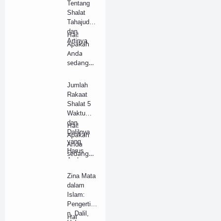
Tentang
Shalat
Tahajud
dan
Hai!
Artinya
Apakah
Anda
sedang
mencari
penjelasa
Jumlah
n tentan…
Rakaat
Shalat 5
Waktu
dan
Hai!
Dalilnya
Apakah
yang
Anda
Harus
sedang
Anda
mencari
Pahami
penjelasa
Zina Mata
n tentan…
dalam
Islam:
Pengertia
n, Dalil,
Hai