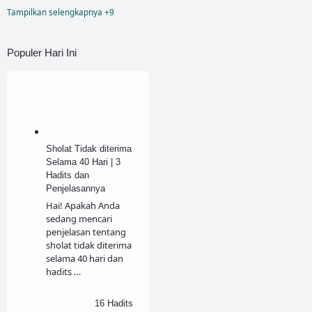
Tampilkan selengkapnya +9
Sholat Dhuha
Sholat Dzuhur
Populer Hari Ini
Sholat Jenazah
Sholat Maghrib
Sholat Tahajud
Sholat Witir
Sholat Tidak diterima
Sunnah
Wudhu
Selama 40 Hari | 3
Hadits dan
Zina
Penjelasannya
Hai! Apakah Anda
sedang mencari
penjelasan tentang
sholat tidak diterima
selama 40 hari dan
hadits …
16 Hadits