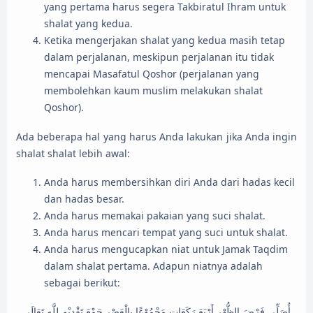
yang pertama harus segera Takbiratul Ihram untuk
shalat yang kedua.
Ketika mengerjakan shalat yang kedua masih tetap
dalam perjalanan, meskipun perjalanan itu tidak
mencapai Masafatul Qoshor (perjalanan yang
membolehkan kaum muslim melakukan shalat
Qoshor).
Ada beberapa hal yang harus Anda lakukan jika Anda ingin
shalat shalat lebih awal:
Anda harus membersihkan diri Anda dari hadas kecil
dan hadas besar.
Anda harus memakai pakaian yang suci shalat.
Anda harus mencari tempat yang suci untuk shalat.
Anda harus mengucapkan niat untuk Jamak Taqdim
dalam shalat pertama. Adapun niatnya adalah
sebagai berikut:
أُصَلِّى فَرْضَ الظُّهْرِ أَرْبَعَ رَكَعَاتٍ مَجْمُوْعًا بِالْعَصْرِ جَمْعَ تَقْدِيْمٍ لِلَّهِ تَعَالَى